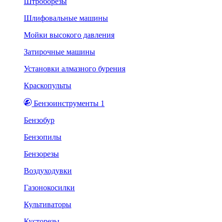
Штроборезы
Шлифовальные машины
Мойки высокого давления
Затирочные машины
Установки алмазного бурения
Краскопульты
Бензоинструменты 1
Бензобур
Бензопилы
Бензорезы
Воздуходувки
Газонокосилки
Культиваторы
Кусторезы