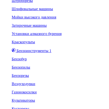
Штроборезы
Шлифовальные машины
Мойки высокого давления
Затирочные машины
Установки алмазного бурения
Краскопульты
Бензоинструменты 1
Бензобур
Бензопилы
Бензорезы
Воздуходувки
Газонокосилки
Культиваторы
Кусторезы