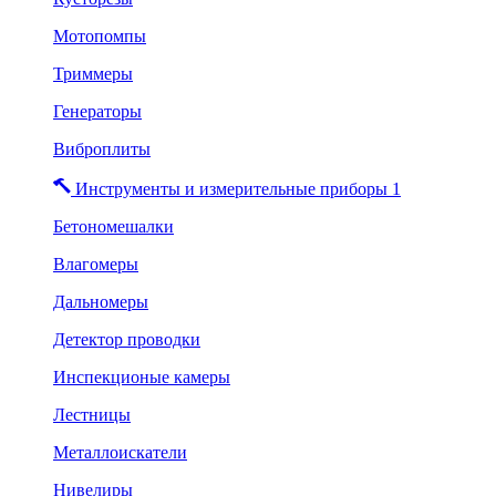
Мотопомпы
Триммеры
Генераторы
Виброплиты
Инструменты и измерительные приборы 1
Бетономешалки
Влагомеры
Дальномеры
Детектор проводки
Инспекционые камеры
Лестницы
Металлоискатели
Нивелиры