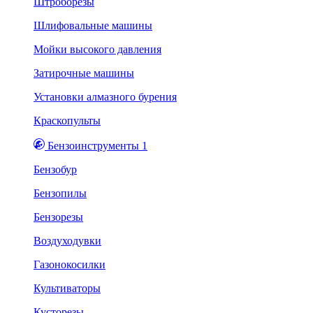
Штроборезы
Шлифовальные машины
Мойки высокого давления
Затирочные машины
Установки алмазного бурения
Краскопульты
Бензоинструменты 1
Бензобур
Бензопилы
Бензорезы
Воздуходувки
Газонокосилки
Культиваторы
Кусторезы