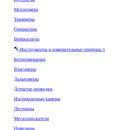
Мотопомпы
Триммеры
Генераторы
Виброплиты
Инструменты и измерительные приборы 1
Бетономешалки
Влагомеры
Дальномеры
Детектор проводки
Инспекционые камеры
Лестницы
Металлоискатели
Нивелиры