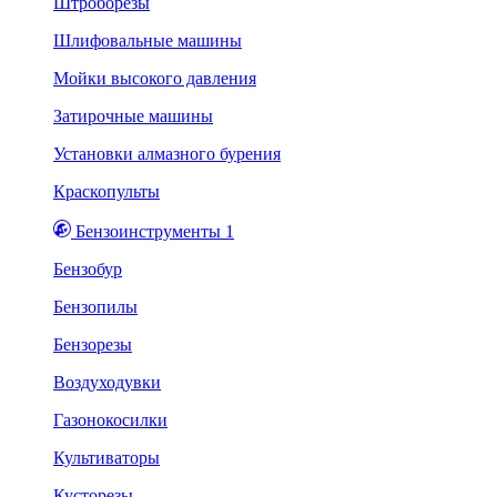
Штроборезы
Шлифовальные машины
Мойки высокого давления
Затирочные машины
Установки алмазного бурения
Краскопульты
Бензоинструменты 1
Бензобур
Бензопилы
Бензорезы
Воздуходувки
Газонокосилки
Культиваторы
Кусторезы