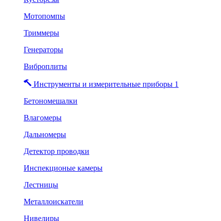
Мотопомпы
Триммеры
Генераторы
Виброплиты
Инструменты и измерительные приборы 1
Бетономешалки
Влагомеры
Дальномеры
Детектор проводки
Инспекционые камеры
Лестницы
Металлоискатели
Нивелиры