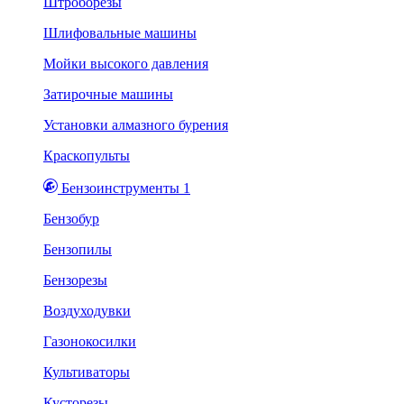
Штроборезы
Шлифовальные машины
Мойки высокого давления
Затирочные машины
Установки алмазного бурения
Краскопульты
Бензоинструменты 1
Бензобур
Бензопилы
Бензорезы
Воздуходувки
Газонокосилки
Культиваторы
Кусторезы