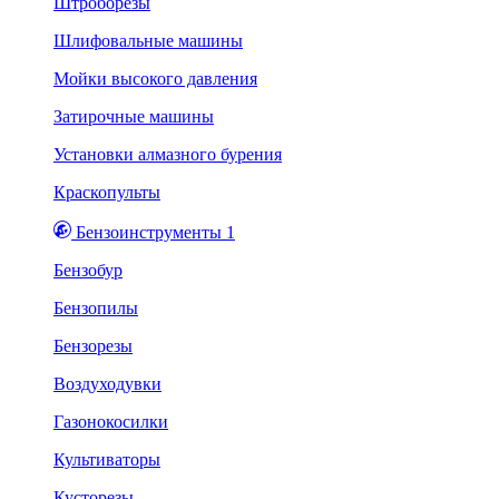
Штроборезы
Шлифовальные машины
Мойки высокого давления
Затирочные машины
Установки алмазного бурения
Краскопульты
Бензоинструменты 1
Бензобур
Бензопилы
Бензорезы
Воздуходувки
Газонокосилки
Культиваторы
Кусторезы