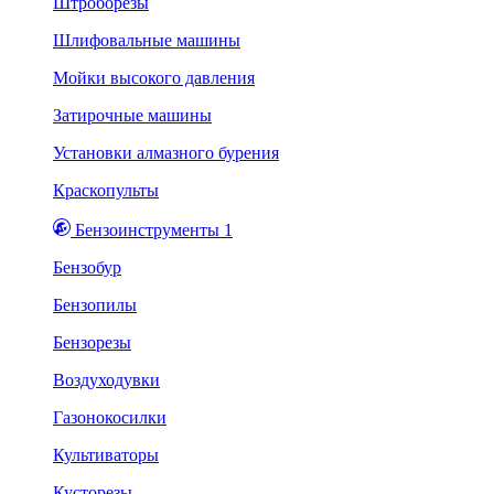
Штроборезы
Шлифовальные машины
Мойки высокого давления
Затирочные машины
Установки алмазного бурения
Краскопульты
Бензоинструменты 1
Бензобур
Бензопилы
Бензорезы
Воздуходувки
Газонокосилки
Культиваторы
Кусторезы