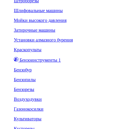
Штроборезы
Шлифовальные машины
Мойки высокого давления
Затирочные машины
Установки алмазного бурения
Краскопульты
Бензоинструменты 1
Бензобур
Бензопилы
Бензорезы
Воздуходувки
Газонокосилки
Культиваторы
Кусторезы