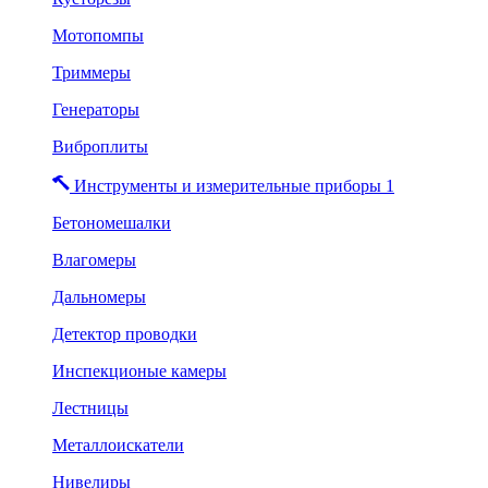
Мотопомпы
Триммеры
Генераторы
Виброплиты
Инструменты и измерительные приборы 1
Бетономешалки
Влагомеры
Дальномеры
Детектор проводки
Инспекционые камеры
Лестницы
Металлоискатели
Нивелиры