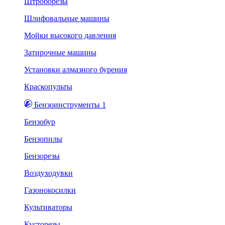
Штроборезы
Шлифовальные машины
Мойки высокого давления
Затирочные машины
Установки алмазного бурения
Краскопульты
Бензоинструменты 1
Бензобур
Бензопилы
Бензорезы
Воздуходувки
Газонокосилки
Культиваторы
Кусторезы