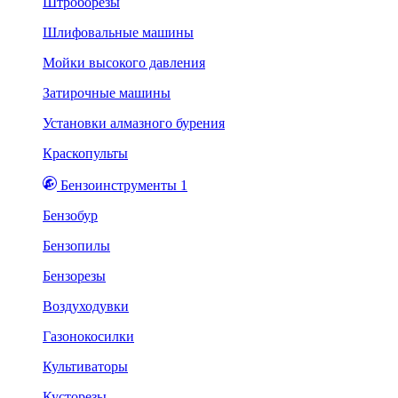
Штроборезы
Шлифовальные машины
Мойки высокого давления
Затирочные машины
Установки алмазного бурения
Краскопульты
Бензоинструменты 1
Бензобур
Бензопилы
Бензорезы
Воздуходувки
Газонокосилки
Культиваторы
Кусторезы