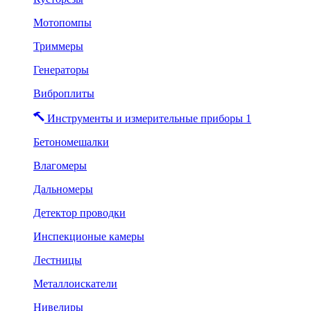
Мотопомпы
Триммеры
Генераторы
Виброплиты
Инструменты и измерительные приборы 1
Бетономешалки
Влагомеры
Дальномеры
Детектор проводки
Инспекционые камеры
Лестницы
Металлоискатели
Нивелиры