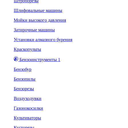
Штроборезы
Шлифовальные машины
Мойки высокого давления
Затирочные машины
Установки алмазного бурения
Краскопульты
Бензоинструменты 1
Бензобур
Бензопилы
Бензорезы
Воздуходувки
Газонокосилки
Культиваторы
Кусторезы