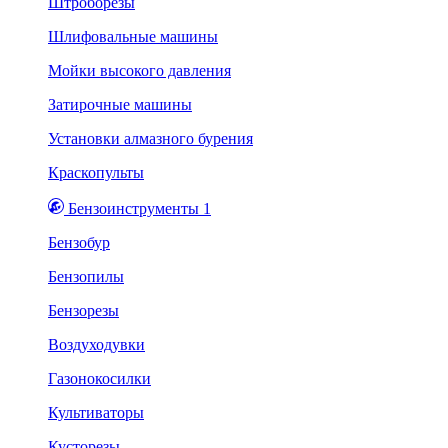
Штроборезы
Шлифовальные машины
Мойки высокого давления
Затирочные машины
Установки алмазного бурения
Краскопульты
Бензоинструменты 1
Бензобур
Бензопилы
Бензорезы
Воздуходувки
Газонокосилки
Культиваторы
Кусторезы