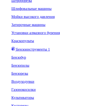
Штроборезы
Шлифовальные машины
Мойки высокого давления
Затирочные машины
Установки алмазного бурения
Краскопульты
Бензоинструменты 1
Бензобур
Бензопилы
Бензорезы
Воздуходувки
Газонокосилки
Культиваторы
Кусторезы