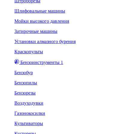
Штроборезы
Шлифовальные машины
Мойки высокого давления
Затирочные машины
Установки алмазного бурения
Краскопульты
Бензоинструменты 1
Бензобур
Бензопилы
Бензорезы
Воздуходувки
Газонокосилки
Культиваторы
Кусторезы