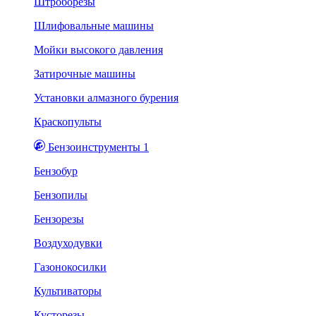
Штроборезы
Шлифовальные машины
Мойки высокого давления
Затирочные машины
Установки алмазного бурения
Краскопульты
Бензоинструменты 1
Бензобур
Бензопилы
Бензорезы
Воздуходувки
Газонокосилки
Культиваторы
Кусторезы