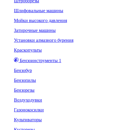
Штроборезы
Шлифовальные машины
Мойки высокого давления
Затирочные машины
Установки алмазного бурения
Краскопульты
Бензоинструменты 1
Бензобур
Бензопилы
Бензорезы
Воздуходувки
Газонокосилки
Культиваторы
Кусторезы