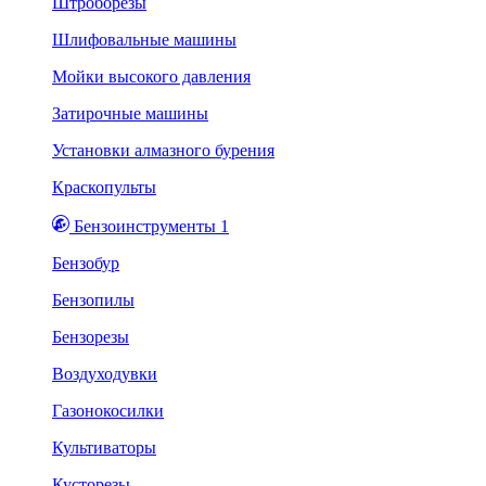
Штроборезы
Шлифовальные машины
Мойки высокого давления
Затирочные машины
Установки алмазного бурения
Краскопульты
Бензоинструменты 1
Бензобур
Бензопилы
Бензорезы
Воздуходувки
Газонокосилки
Культиваторы
Кусторезы