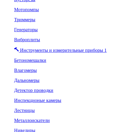
Мотопомпы
Триммеры
Генераторы
Виброплиты
Инструменты и измерительные приборы 1
Бетономешалки
Влагомеры
Дальномеры
Детектор проводки
Инспекционые камеры
Лестницы
Металлоискатели
Нивелиры