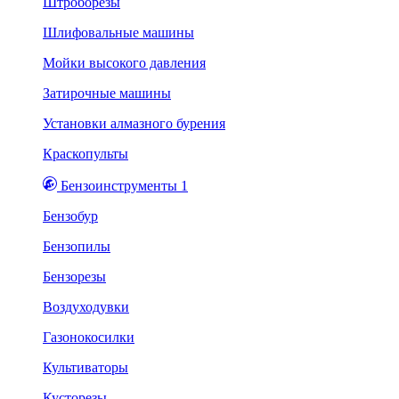
Штроборезы
Шлифовальные машины
Мойки высокого давления
Затирочные машины
Установки алмазного бурения
Краскопульты
Бензоинструменты 1
Бензобур
Бензопилы
Бензорезы
Воздуходувки
Газонокосилки
Культиваторы
Кусторезы