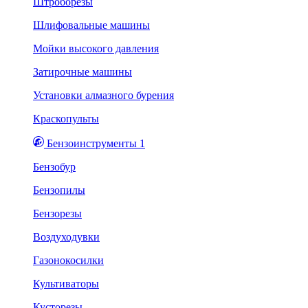
Штроборезы
Шлифовальные машины
Мойки высокого давления
Затирочные машины
Установки алмазного бурения
Краскопульты
Бензоинструменты 1
Бензобур
Бензопилы
Бензорезы
Воздуходувки
Газонокосилки
Культиваторы
Кусторезы