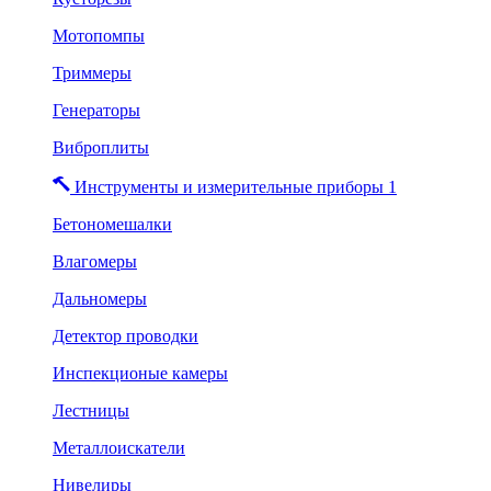
Мотопомпы
Триммеры
Генераторы
Виброплиты
Инструменты и измерительные приборы 1
Бетономешалки
Влагомеры
Дальномеры
Детектор проводки
Инспекционые камеры
Лестницы
Металлоискатели
Нивелиры