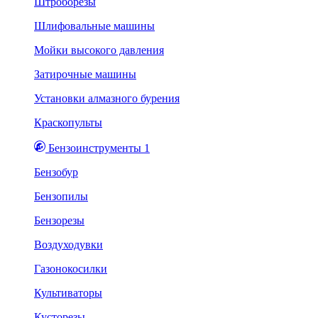
Штроборезы
Шлифовальные машины
Мойки высокого давления
Затирочные машины
Установки алмазного бурения
Краскопульты
Бензоинструменты 1
Бензобур
Бензопилы
Бензорезы
Воздуходувки
Газонокосилки
Культиваторы
Кусторезы