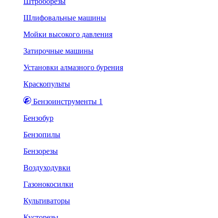
Штроборезы
Шлифовальные машины
Мойки высокого давления
Затирочные машины
Установки алмазного бурения
Краскопульты
Бензоинструменты 1
Бензобур
Бензопилы
Бензорезы
Воздуходувки
Газонокосилки
Культиваторы
Кусторезы