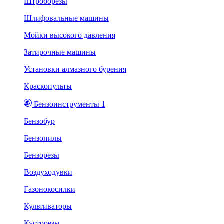
Штроборезы
Шлифовальные машины
Мойки высокого давления
Затирочные машины
Установки алмазного бурения
Краскопульты
Бензоинструменты 1
Бензобур
Бензопилы
Бензорезы
Воздуходувки
Газонокосилки
Культиваторы
Кусторезы