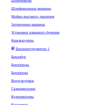
Штроборезы
Шлифовальные машины
Мойки высокого давления
Затирочные машины
Установки алмазного бурения
Краскопульты
Бензоинструменты 1
Бензобур
Бензопилы
Бензорезы
Воздуходувки
Газонокосилки
Культиваторы
Кусторезы