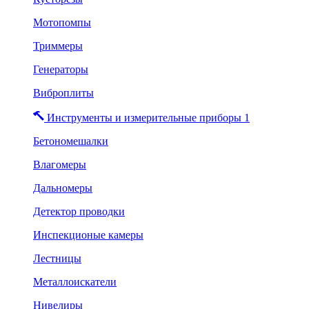
Мотопомпы
Триммеры
Генераторы
Виброплиты
Инструменты и измерительные приборы 1
Бетономешалки
Влагомеры
Дальномеры
Детектор проводки
Инспекционые камеры
Лестницы
Металлоискатели
Нивелиры