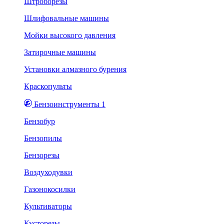
Штроборезы
Шлифовальные машины
Мойки высокого давления
Затирочные машины
Установки алмазного бурения
Краскопульты
Бензоинструменты 1
Бензобур
Бензопилы
Бензорезы
Воздуходувки
Газонокосилки
Культиваторы
Кусторезы