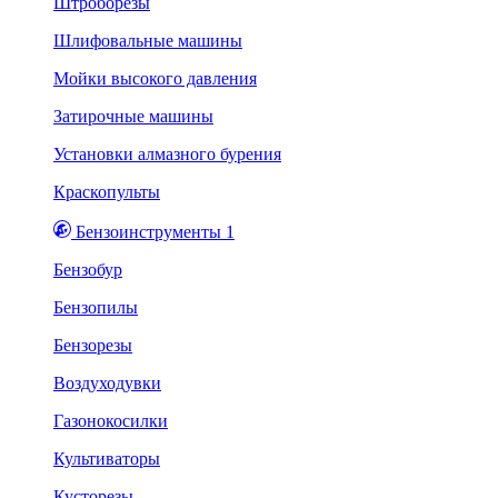
Штроборезы
Шлифовальные машины
Мойки высокого давления
Затирочные машины
Установки алмазного бурения
Краскопульты
Бензоинструменты 1
Бензобур
Бензопилы
Бензорезы
Воздуходувки
Газонокосилки
Культиваторы
Кусторезы