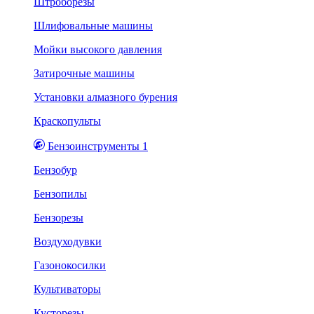
Штроборезы
Шлифовальные машины
Мойки высокого давления
Затирочные машины
Установки алмазного бурения
Краскопульты
Бензоинструменты 1
Бензобур
Бензопилы
Бензорезы
Воздуходувки
Газонокосилки
Культиваторы
Кусторезы