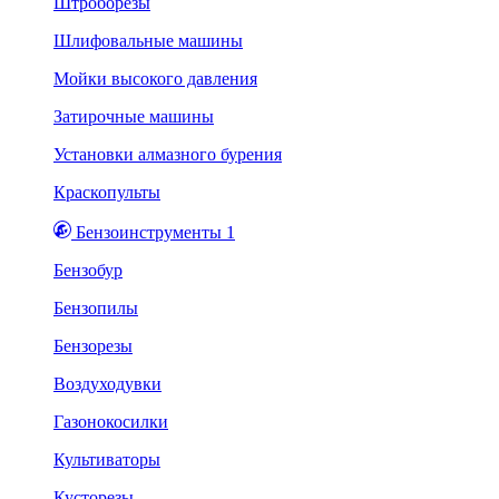
Штроборезы
Шлифовальные машины
Мойки высокого давления
Затирочные машины
Установки алмазного бурения
Краскопульты
Бензоинструменты 1
Бензобур
Бензопилы
Бензорезы
Воздуходувки
Газонокосилки
Культиваторы
Кусторезы