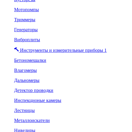
Мотопомпы
Триммеры
Генераторы
Виброплиты
Инструменты и измерительные приборы 1
Бетономешалки
Влагомеры
Дальномеры
Детектор проводки
Инспекционые камеры
Лестницы
Металлоискатели
Нивелиры