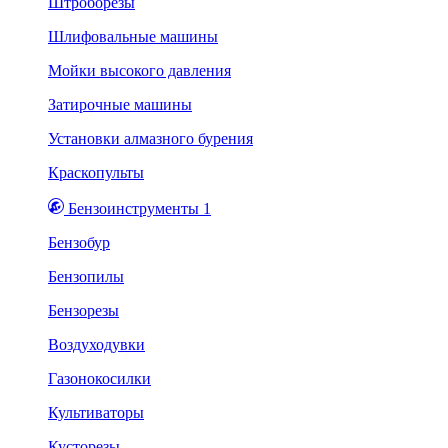
Штроборезы
Шлифовальные машины
Мойки высокого давления
Затирочные машины
Установки алмазного бурения
Краскопульты
Бензоинструменты 1
Бензобур
Бензопилы
Бензорезы
Воздуходувки
Газонокосилки
Культиваторы
Кусторезы