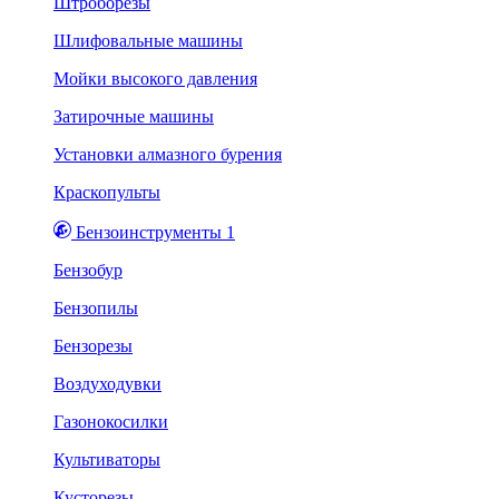
Штроборезы
Шлифовальные машины
Мойки высокого давления
Затирочные машины
Установки алмазного бурения
Краскопульты
Бензоинструменты 1
Бензобур
Бензопилы
Бензорезы
Воздуходувки
Газонокосилки
Культиваторы
Кусторезы