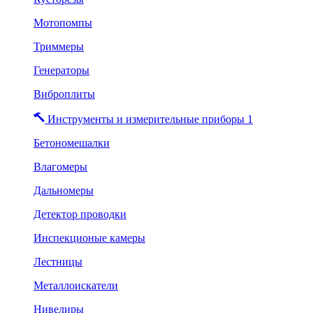
Мотопомпы
Триммеры
Генераторы
Виброплиты
Инструменты и измерительные приборы 1
Бетономешалки
Влагомеры
Дальномеры
Детектор проводки
Инспекционые камеры
Лестницы
Металлоискатели
Нивелиры