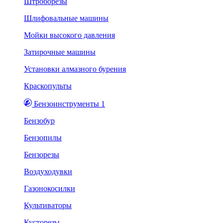
Штроборезы
Шлифовальные машины
Мойки высокого давления
Затирочные машины
Установки алмазного бурения
Краскопульты
Бензоинструменты 1
Бензобур
Бензопилы
Бензорезы
Воздуходувки
Газонокосилки
Культиваторы
Кусторезы