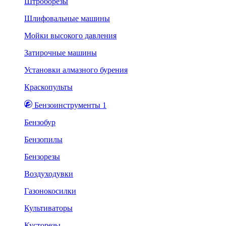
Штроборезы
Шлифовальные машины
Мойки высокого давления
Затирочные машины
Установки алмазного бурения
Краскопульты
Бензоинструменты 1
Бензобур
Бензопилы
Бензорезы
Воздуходувки
Газонокосилки
Культиваторы
Кусторезы