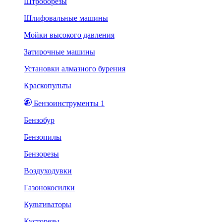
Штроборезы
Шлифовальные машины
Мойки высокого давления
Затирочные машины
Установки алмазного бурения
Краскопульты
Бензоинструменты 1
Бензобур
Бензопилы
Бензорезы
Воздуходувки
Газонокосилки
Культиваторы
Кусторезы