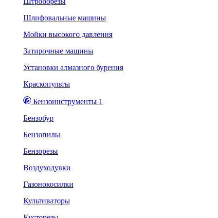
Штроборезы
Шлифовальные машины
Мойки высокого давления
Затирочные машины
Установки алмазного бурения
Краскопульты
Бензоинструменты 1
Бензобур
Бензопилы
Бензорезы
Воздуходувки
Газонокосилки
Культиваторы
Кусторезы