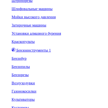
Штроборезы
Шлифовальные машины
Мойки высокого давления
Затирочные машины
Установки алмазного бурения
Краскопульты
Бензоинструменты 1
Бензобур
Бензопилы
Бензорезы
Воздуходувки
Газонокосилки
Культиваторы
Кусторезы