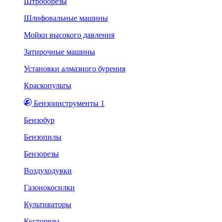
Штроборезы
Шлифовальные машины
Мойки высокого давления
Затирочные машины
Установки алмазного бурения
Краскопульты
Бензоинструменты 1
Бензобур
Бензопилы
Бензорезы
Воздуходувки
Газонокосилки
Культиваторы
Кусторезы