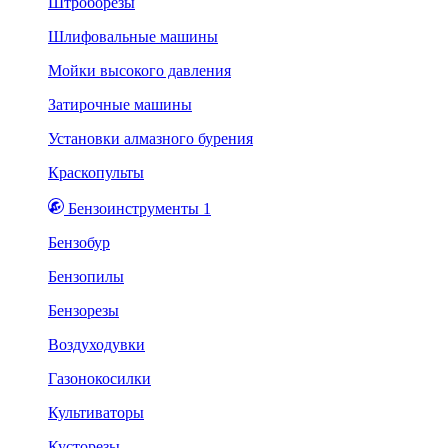
Штроборезы
Шлифовальные машины
Мойки высокого давления
Затирочные машины
Установки алмазного бурения
Краскопульты
Бензоинструменты 1
Бензобур
Бензопилы
Бензорезы
Воздуходувки
Газонокосилки
Культиваторы
Кусторезы