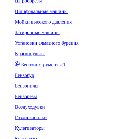
Штроборезы
Шлифовальные машины
Мойки высокого давления
Затирочные машины
Установки алмазного бурения
Краскопульты
Бензоинструменты 1
Бензобур
Бензопилы
Бензорезы
Воздуходувки
Газонокосилки
Культиваторы
Кусторезы