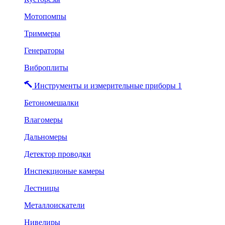
Мотопомпы
Триммеры
Генераторы
Виброплиты
Инструменты и измерительные приборы 1
Бетономешалки
Влагомеры
Дальномеры
Детектор проводки
Инспекционые камеры
Лестницы
Металлоискатели
Нивелиры