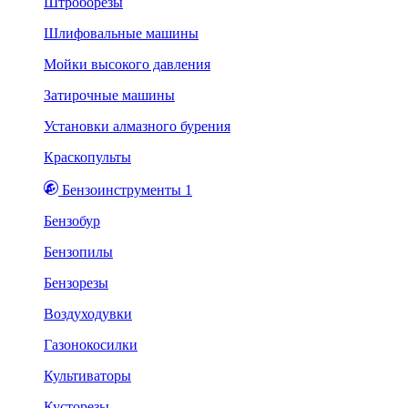
Штроборезы
Шлифовальные машины
Мойки высокого давления
Затирочные машины
Установки алмазного бурения
Краскопульты
Бензоинструменты 1
Бензобур
Бензопилы
Бензорезы
Воздуходувки
Газонокосилки
Культиваторы
Кусторезы