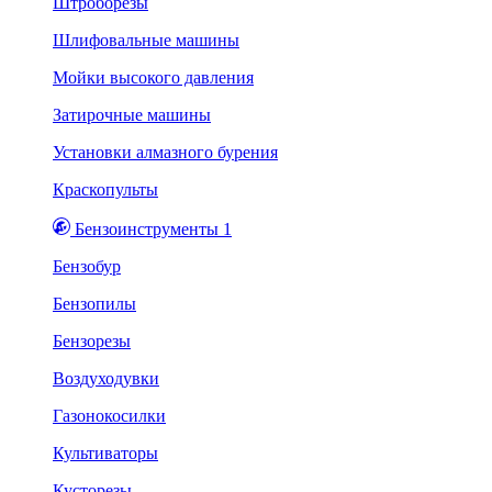
Штроборезы
Шлифовальные машины
Мойки высокого давления
Затирочные машины
Установки алмазного бурения
Краскопульты
Бензоинструменты 1
Бензобур
Бензопилы
Бензорезы
Воздуходувки
Газонокосилки
Культиваторы
Кусторезы