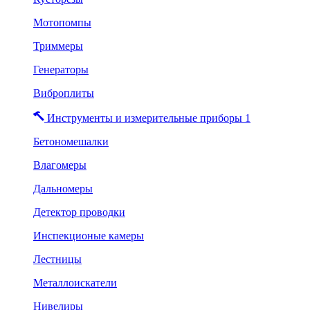
Мотопомпы
Триммеры
Генераторы
Виброплиты
Инструменты и измерительные приборы 1
Бетономешалки
Влагомеры
Дальномеры
Детектор проводки
Инспекционые камеры
Лестницы
Металлоискатели
Нивелиры