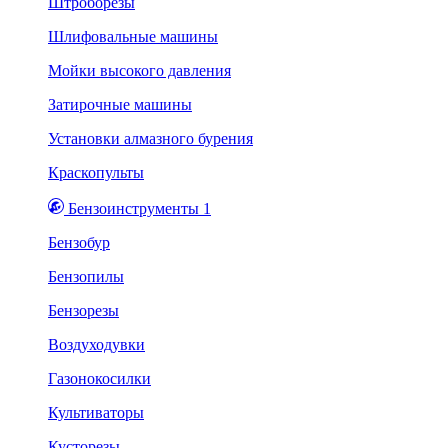
Штроборезы
Шлифовальные машины
Мойки высокого давления
Затирочные машины
Установки алмазного бурения
Краскопульты
Бензоинструменты 1
Бензобур
Бензопилы
Бензорезы
Воздуходувки
Газонокосилки
Культиваторы
Кусторезы