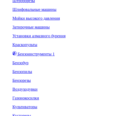
Штроборезы
Шлифовальные машины
Мойки высокого давления
Затирочные машины
Установки алмазного бурения
Краскопульты
Бензоинструменты 1
Бензобур
Бензопилы
Бензорезы
Воздуходувки
Газонокосилки
Культиваторы
Кусторезы