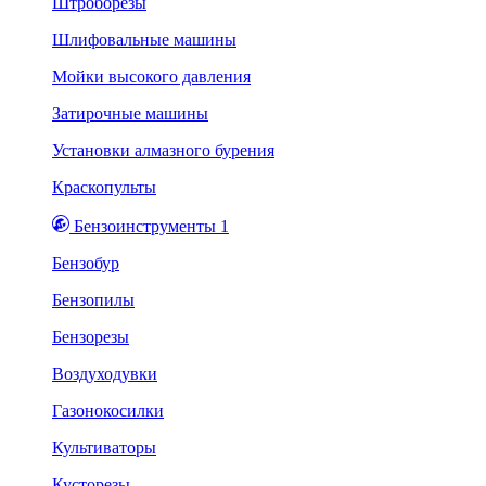
Штроборезы
Шлифовальные машины
Мойки высокого давления
Затирочные машины
Установки алмазного бурения
Краскопульты
Бензоинструменты 1
Бензобур
Бензопилы
Бензорезы
Воздуходувки
Газонокосилки
Культиваторы
Кусторезы