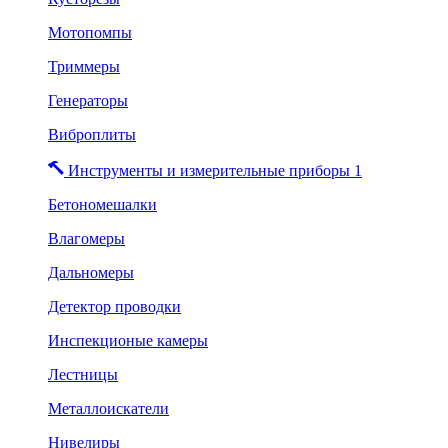
Мотопомпы
Триммеры
Генераторы
Виброплиты
Инструменты и измерительные приборы 1
Бетономешалки
Влагомеры
Дальномеры
Детектор проводки
Инспекционые камеры
Лестницы
Металлоискатели
Нивелиры