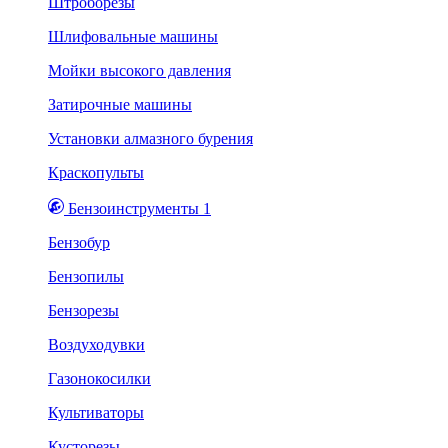
Штроборезы
Шлифовальные машины
Мойки высокого давления
Затирочные машины
Установки алмазного бурения
Краскопульты
Бензоинструменты 1
Бензобур
Бензопилы
Бензорезы
Воздуходувки
Газонокосилки
Культиваторы
Кусторезы