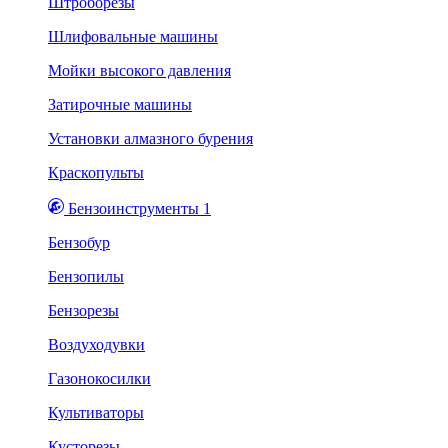
Штроборезы
Шлифовальные машины
Мойки высокого давления
Затирочные машины
Установки алмазного бурения
Краскопульты
Бензоинструменты 1
Бензобур
Бензопилы
Бензорезы
Воздуходувки
Газонокосилки
Культиваторы
Кусторезы