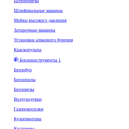
Штроборезы
Шлифовальные машины
Мойки высокого давления
Затирочные машины
Установки алмазного бурения
Краскопульты
Бензоинструменты 1
Бензобур
Бензопилы
Бензорезы
Воздуходувки
Газонокосилки
Культиваторы
Кусторезы