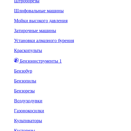
Штроборезы
Шлифовальные машины
Мойки высокого давления
Затирочные машины
Установки алмазного бурения
Краскопульты
Бензоинструменты 1
Бензобур
Бензопилы
Бензорезы
Воздуходувки
Газонокосилки
Культиваторы
Кусторезы