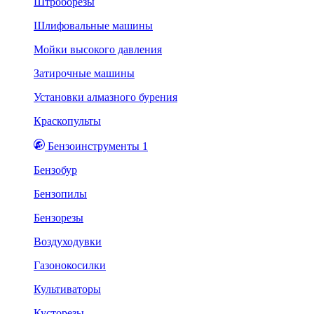
Штроборезы
Шлифовальные машины
Мойки высокого давления
Затирочные машины
Установки алмазного бурения
Краскопульты
Бензоинструменты 1
Бензобур
Бензопилы
Бензорезы
Воздуходувки
Газонокосилки
Культиваторы
Кусторезы