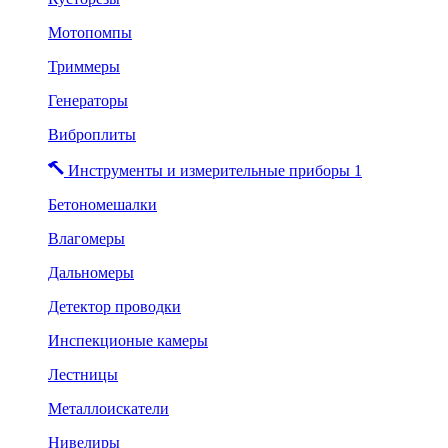
Мотопомпы
Триммеры
Генераторы
Виброплиты
Инструменты и измерительные приборы 1
Бетономешалки
Влагомеры
Дальномеры
Детектор проводки
Инспекционые камеры
Лестницы
Металлоискатели
Нивелиры