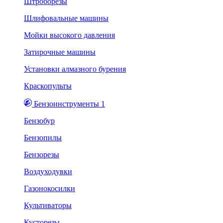
Штроборезы
Шлифовальные машины
Мойки высокого давления
Затирочные машины
Установки алмазного бурения
Краскопульты
Бензоинструменты 1
Бензобур
Бензопилы
Бензорезы
Воздуходувки
Газонокосилки
Культиваторы
Кусторезы