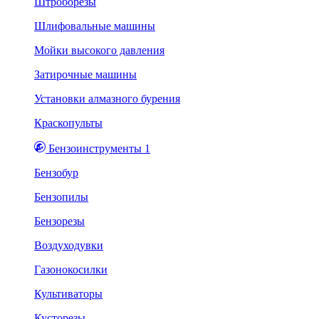
Штроборезы
Шлифовальные машины
Мойки высокого давления
Затирочные машины
Установки алмазного бурения
Краскопульты
Бензоинструменты 1
Бензобур
Бензопилы
Бензорезы
Воздуходувки
Газонокосилки
Культиваторы
Кусторезы